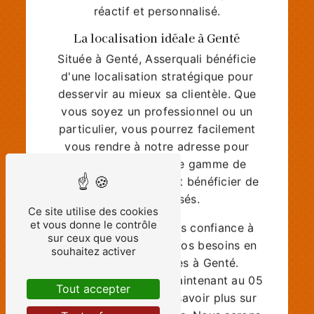
réactif et personnalisé.
La localisation idéale à Genté
Située à Genté, Asserquali bénéficie
d'une localisation stratégique pour
desservir au mieux sa clientèle. Que
vous soyez un professionnel ou un
particulier, vous pourrez facilement
vous rendre à notre adresse pour
découvrir notre large gamme de
bouchons plastiques et bénéficier de
conseils avisés.
Ce site utilise des cookies
et vous donne le contrôle
N'hésitez plus et faites confiance à
sur ceux que vous
Asserquali pour tous vos besoins en
souhaitez activer
bouchons plastiques à Genté.
Contactez-nous dès maintenant au 05
Tout accepter
45 32 00 44 pour en savoir plus sur
nos produits et services. Nous serons