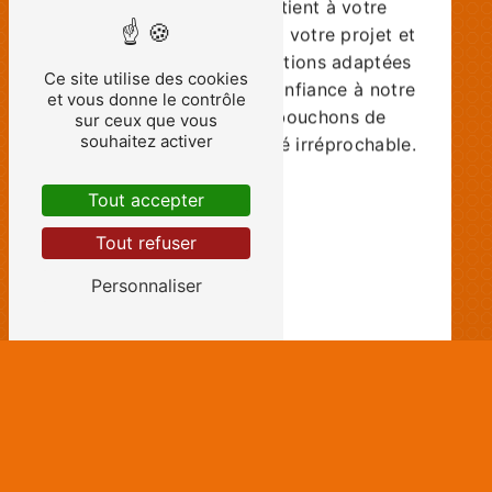
disposition pour étudier votre projet et
vous proposer des solutions adaptées
Ce site utilise des cookies
à vos besoins. Faites confiance à notre
et vous donne le contrôle
expertise pour des bouchons de
sur ceux que vous
qualité et une étanchéité irréprochable.
souhaitez activer
Tout accepter
En savoir plus
Tout refuser
Contactez-nous
Personnaliser