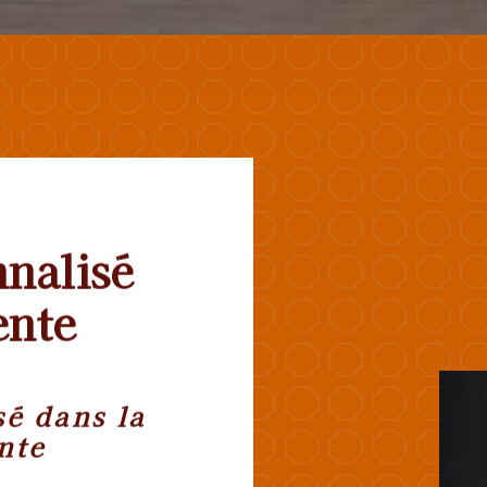
nalisé
ente
é dans la
nte