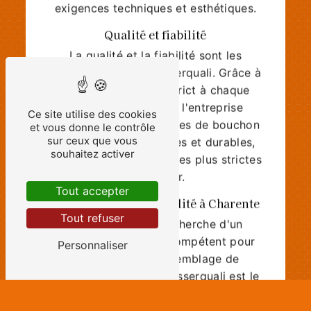
exigences techniques et esthétiques.
Qualité et fiabilité
La qualité et la fiabilité sont les
maîtres-mots chez Asserquali. Grâce à
un contrôle qualité strict à chaque
étape du processus, l'entreprise
Ce site utilise des cookies
garantit des assemblages de bouchon
et vous donne le contrôle
de haute qualité, fiables et durables,
sur ceux que vous
souhaitez activer
répondant aux normes les plus strictes
en vigueur.
Tout accepter
Des prestations de qualité à Charente
Tout refuser
Si vous êtes à la recherche d'un
prestataire fiable et compétent pour
Personnaliser
vos besoins en assemblage de
bouchon à Charente, Asserquali est le
partenaire idéal. N'hésitez pas à les
contacter au 05 45 32 00 44 pour