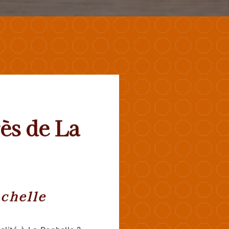
ès de La
chelle
lité à La Rochelle ?