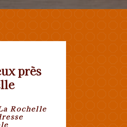
ux près
lle
La Rochelle
dresse
le