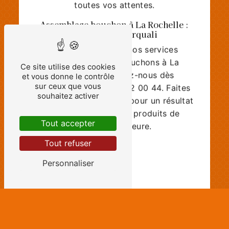
toutes vos attentes.
Assemblage bouchon à La Rochelle :
contactez Asserquali
Pour bénéficier de nos services
d'assemblage de bouchons à La
Ce site utilise des cookies
Rochelle, contactez-nous dès
et vous donne le contrôle
maintenant au 05 45 32 00 44. Faites
sur ceux que vous
souhaitez activer
confiance à Asserquali pour un résultat
irréprochable et des produits de
qualité supérieure.
Tout accepter
Tout refuser
En savoir plus
Personnaliser
Contactez-nous