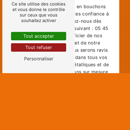
Ce site utilise des cookies
Pour tous vos besoins en bouchons
et vous donne le contrôle
métal à Angoulême, faites confiance à
sur ceux que vous
souhaitez activer
Asserquali. Contactez-nous dès
maintenant au numéro suivant : 05 45
32 00 44 pour bénéficier de nos
Tout accepter
produits de qualité et de notre
Tout refuser
expertise inégalée. Nous serons ravis
de vous accompagner dans tous vos
Personnaliser
projets de bouchons métalliques et de
vous fournir des solutions sur mesure
parfaitement adaptées à vos
exigences. Faites le choix de la qualité
et de la fiabilité avec Asserquali à
Angoulême !
En savoir plus