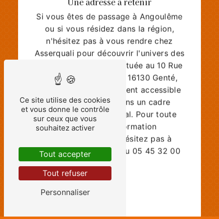
Si vous êtes de passage à Angoulême
ou si vous résidez dans la région,
n'hésitez pas à vous rendre chez
Asserquali pour découvrir l'univers des
bouchons spiritueux. Située au 10 Rue
du Fief de la Couture, 16130 Genté,
l'entreprise est facilement accessible
et vous accueille dans un cadre
Ce site utilise des cookies
et vous donne le contrôle
chaleureux et convivial. Pour toute
sur ceux que vous
demande ou information
souhaitez activer
complémentaire, n'hésitez pas à
contacter Asserquali au 05 45 32 00
Tout accepter
44.
Tout refuser
En savoir plus
Personnaliser
Contactez-nous