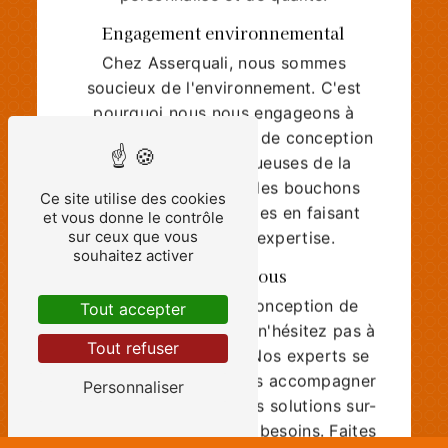
Engagement environnemental
Chez Asserquali, nous sommes
soucieux de l'environnement. C'est
pourquoi nous nous engageons à
proposer des solutions de conception
de bouchon respectueuses de la
planète. Optez pour des bouchons
Ce site utilise des cookies
écologiques et durables en faisant
et vous donne le contrôle
confiance à notre expertise.
sur ceux que vous
souhaitez activer
Contactez-nous
Pour tout projet de conception de
Tout accepter
bouchon à Angoulême, n'hésitez pas à
contacter Asserquali. Nos experts se
Tout refuser
feront un plaisir de vous accompagner
Personnaliser
et de vous proposer des solutions sur-
mesure adaptées à vos besoins. Faites
confiance à notre savoir-faire et à