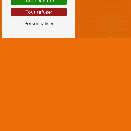
Tout accepter
Tout refuser
Personnaliser
Adresse
10 Rue du Fief de la Couture
16130 Genté
Téléphone
05 45 32 00 44