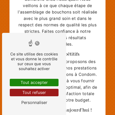
veillons à ce que chaque étape de
l'assemblage de bouchons soit réalisée
avec le plus grand soin et dans le
respect des normes de qualité les plus
strictes. Faites confiance à notre
expertise pour des résultats
irréprochables.
Des tarifs compétitifs
Ce site utilise des cookies
et vous donne le contrôle
Chez Asserquali, nous proposons des
sur ceux que vous
tarifs compétitifs pour nos prestations
souhaitez activer
d'assemblage de bouchons à Condom.
Nous nous engageons à vous fournir
Tout accepter
un rapport qualité-prix optimal, afin de
vous garantir une satisfaction totale
Tout refuser
tout en respectant votre budget.
Personnaliser
Contactez-nous dès aujourd'hui !